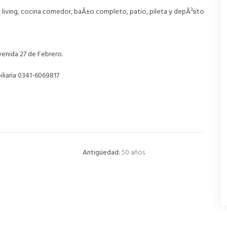
 living, cocina comedor, baÃ±o completo, patio, pileta y depÃ³sito
venida 27 de Febrero.
iliaria 0341-6069817
Antigüedad:
50 años