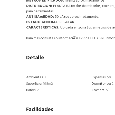
METROS EDIFICADOS:
198m2 aproximadamente
DISTRIBUCION:
PLANTA BAJA: dos dormitorios, cochera,
para herramientas.
ANTIGÃœEDAD:
50 aÃ±os aproximadamente.
ESTADO GENERAL:
REGULAR
CARACTERISTICAS:
Ubicada en zona Sur, a metros de a
Para mas consultas o informaciÃ³n TPR de LILUX SRL Inmob
Detalle
Ambientes:
3
Expensas:
$0
Superficie:
198m2
Dormitorios:
2
Baños:
2
Cochera:
Si
Facilidades